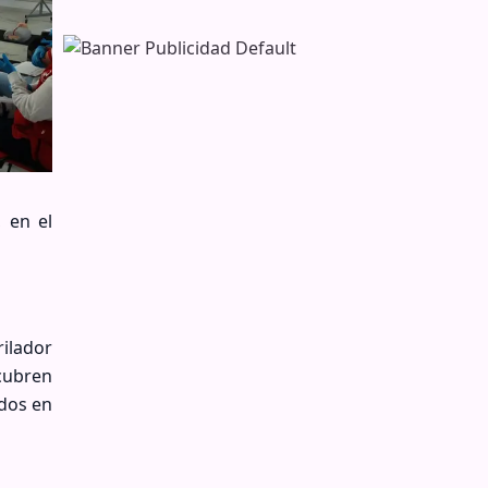
 en el
rilador
cubren
idos en