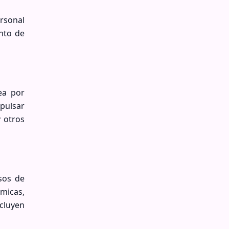
ersonal
nto de
ea por
xpulsar
 otros
sos de
rmicas,
ncluyen