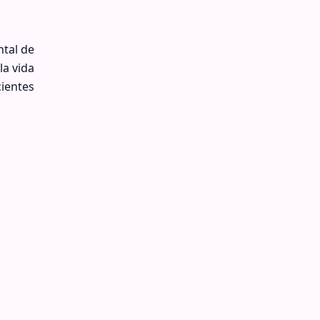
tal de
la vida
cientes