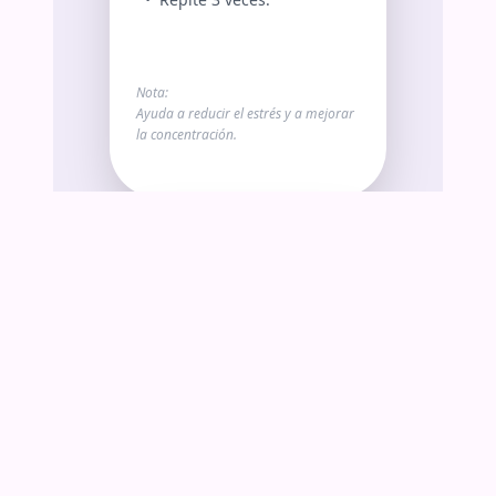
Nota:
Ayuda a reducir el estrés y a mejorar
la concentración.
2
2
Pausa mental activa:
•
Detente un momento y
observa tres cosas a tu
alrededor.