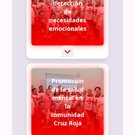
detección
de
necesidades
emocionales
Promoción
de la salud
mental en
la
comunidad
Cruz Roja