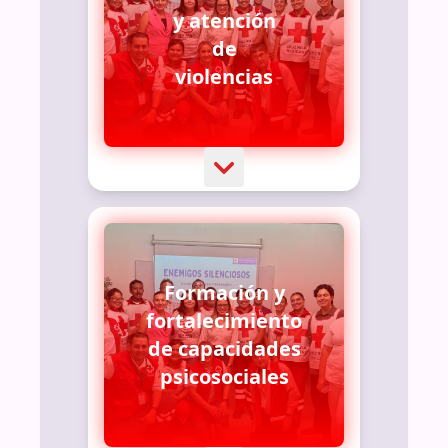
y atención
de
violencias
Formación y
fortalecimiento
de capacidades
psicosociales