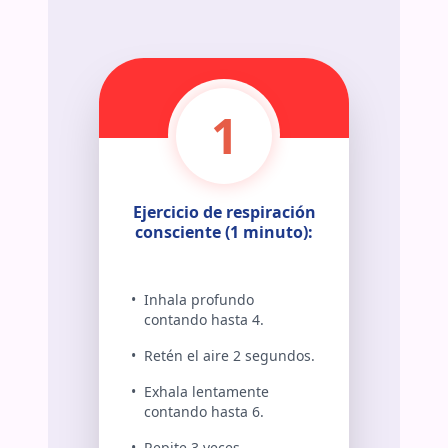
2
1
Ejercicio de respiración
consciente (1 minuto):
•
Inhala profundo
contando hasta 4.
•
Retén el aire 2 segundos.
•
Exhala lentamente
contando hasta 6.
•
Repite 3 veces.