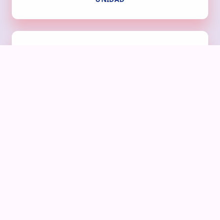
UNIVERSALIDAD
ESQUEMA DEL MODELO DE LA
INTERVENCIÓN SOCIAL
Conoce el proceso estructurado que guía la acción de Cruz
Roja Mexicana para afrontar y resolver dificultades, ayudar a