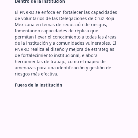
Dentro de la institución
El PNRRD se enfoca en fortalecer las capacidades
de voluntarios de las Delegaciones de Cruz Roja
Mexicana en temas de reducción de riesgos,
fomentando capacidades de réplica que
permitan llevar el conocimiento a todas las áreas
de la institución y a comunidades vulnerables. El
PNRRD realiza el diseño y mejora de estrategias
de fortalecimiento institucional, elabora
herramientas de trabajo, como el mapeo de
amenazas para una identificación y gestión de
riesgos más efectiva.
Fuera de la institución
El enfoque del Programa Nacional de RRD está
centrado en las personas, dirigiendo las acciones
a las comunidades vulnerables por el impacto de
fenómenos naturales, es decir, que estén
ubicadas en zonas de riesgo con alta exposición a
las amenazas y con capacidad de afrontamiento
limitadas. Nuestro trabajo se basa en reducir las