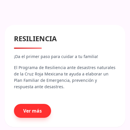
afectaciones individuales y familiares que estén
relacionadas con la morbimortalidad asociada a
emergencias y desastres ocasionados por
fenómenos naturales. Asimismo, nos enfocamos
en generar acciones que reduzcan los daños y
pérdidas de la infraestructura, los bienes y
medios de vida de la población ante la ocurrencia
RESILIENCIA
de emergencias y desastres ocasionados por
fenómenos naturales.
¡Da el primer paso para cuidar a tu familia!
El Programa de Resiliencia ante desastres naturales 
de la Cruz Roja Mexicana te ayuda a elaborar un 
Plan Familiar de Emergencia, prevención y 
respuesta ante desastres.
Ver más