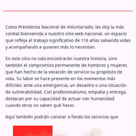
reconocimiento no es un logro casual: es el fruto de más de un
siglo de actuar con transparencia, profesionalismo y profundo
respeto por la dignidad humana.
En la Cruz Roja Mexicana cuidamos la salud, brindamos atención
Como Presidenta Nacional de Voluntariado, les doy la más
en emergencias, capacitamos, prevenimos y acompañamos.
cordial bienvenida a nuestro sitio web nacional, un espacio
Pero, sobre todo, abrazamos la esencia más pura de la
solidaridad. Lo que nos distingue no es solo la capacidad
que refleja el trabajo significativo de 116 años salvando vidas
operativa, sino la sensibilidad con la que cada voluntario atiende
y acompañando a quienes más lo necesitan.
a quien sufre, la empatía con la que escuchamos, la fuerza con la
que respondemos ante la adversidad.
En este sitio no solo encontrarán nuestra historia, sino
también el compromiso permanente de hombres y mujeres
A quienes forman parte de esta noble institución, les reitero mi
que han hecho de la vocación de servicio su propósito de
admiración y gratitud. A quienes hoy nos leen, les invito a
vida. Su labor se hace presente en los momentos más
conocer más de nuestro trabajo y, si así lo desean, a sumarse a
difíciles: ante una emergencia, un desastre o una situación
esta gran familia que transforma vidas.
de vulnerabilidad. Con profesionalismo, empatía y entrega,
Porque mientras exista alguien que necesite ayuda, la Cruz Roja
destacan por su capacidad de actuar con humanidad
Mexicana estará presente.
cuando otros no saben qué hacer.
Con profundo respeto y compromiso,
Aquí también podrán conocer a fondo los servicios que
Lic. Eduardo De Agüero Le Duc
ofrecemos, todos ellos orientados a cuidar la salud,
promover el bienestar y fortalecer el desarrollo de nuestra
Presidente Nacional de la Cruz Roja Mexicana