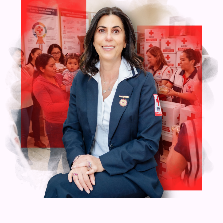
institución. Cada acción que emprendemos tiene como
centro a las personas, con el objetivo de generar un impacto
positivo en sus vidas y en sus comunidades. Los invito a
explorar este espacio y descubrir el alcance de nuestro
trabajo.
“Donar” es otra de nuestras secciones clave, donde podrán
sumarse activamente a nuestra labor humanitaria. La Cruz
Roja es un puente solidario entre quien desea ayudar y
quien lo necesita. A través de este espacio, podrán
contribuir a diversas causas que transforman realidades y
brindan esperanza a miles de personas.
Las mujeres son, sin duda, nuestra mayor fortaleza. En la
Cruz Roja representan el 56% de nuestros voluntarios y
colaboradores. A todas ellas, mi más profundo
reconocimiento: médicas, voluntarias, enfermeras,
socorristas, paramédicas, administrativas, veteranas y
damas voluntarias. Su compromiso, liderazgo y sensibilidad
son fundamentales para construir esta gran red de apoyo
que, día a día, hace la diferencia.